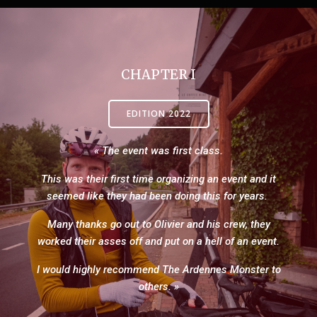
CHAPTER I
EDITION 2022
« The event was first class.
This was their first time organizing an event and it
seemed like they had been doing this for years.
Many thanks go out to Olivier and his crew, they
worked their asses off and put on a hell of an event.
I would highly recommend The Ardennes Monster to
others. »